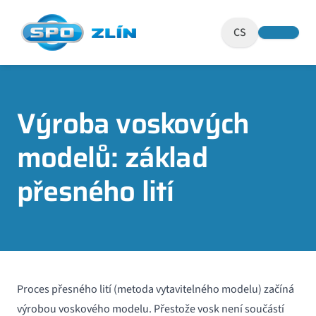
CS
Výroba voskových
modelů: základ
přesného lití
Proces přesného lití (metoda vytavitelného modelu) začíná
výrobou voskového modelu. Přestože vosk není součástí