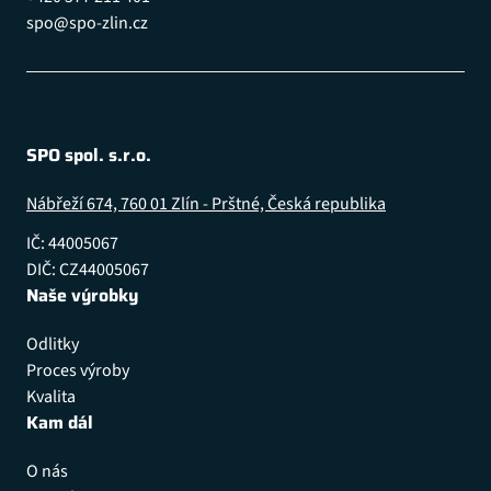
spo@spo-zlin.cz
SPO spol. s.r.o.
Nábřeží 674, 760 01 Zlín - Prštné, Česká republika
IČ: 44005067
DIČ: CZ44005067
Naše výrobky
Odlitky
Proces výroby
Kvalita
Kam dál
O nás