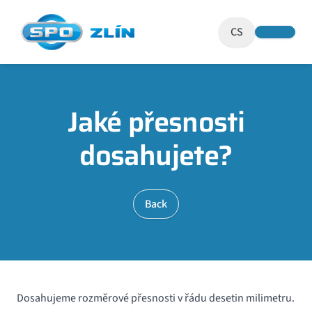
CS
Jaké přesnosti
dosahujete?
Back
Dosahujeme rozměrové přesnosti v řádu desetin milimetru.