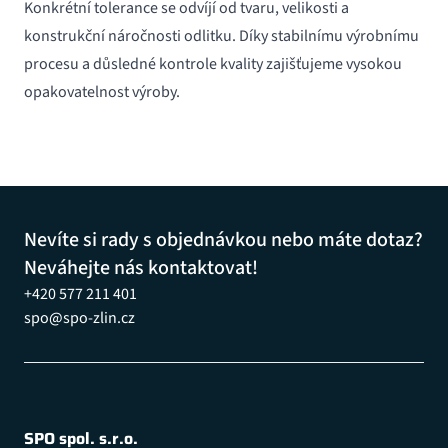
Konkrétní tolerance se odvíjí od tvaru, velikosti a
konstrukční náročnosti odlitku. Díky stabilnímu výrobnímu
procesu a důsledné kontrole kvality zajišťujeme vysokou
opakovatelnost výroby.
Nevíte si rady s objednávkou nebo máte dotaz?
Neváhejte nás kontaktovat!
+420 577 211 401
spo@spo-zlin.cz
SPO spol. s.r.o.