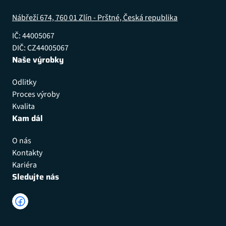
Nábřeží 674, 760 01 Zlín - Prštné, Česká republika
IČ: 44005067
DIČ: CZ44005067
Naše výrobky
Odlitky
Proces výroby
Kvalita
Kam dál
O nás
Kontakty
Kariéra
Sledujte nás