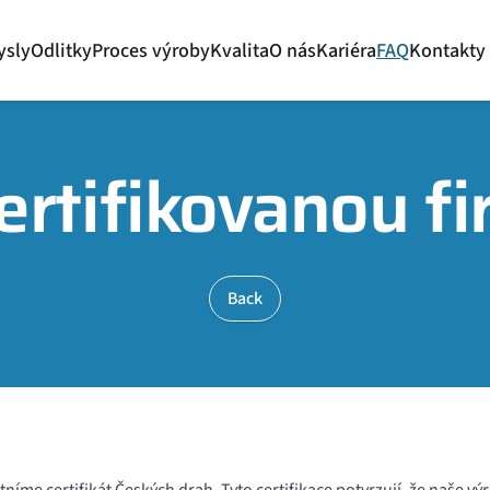
ysly
Odlitky
Proces výroby
Kvalita
O nás
Kariéra
FAQ
Kontakty
certifikovanou f
Back