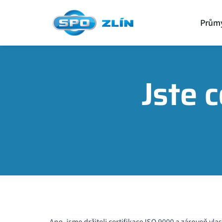
Prům
Jste 