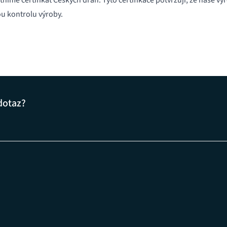
astníme certifikát Českých drah. Tyto certifikace potvrzují, že naše 
u kontrolu výroby.
dotaz?