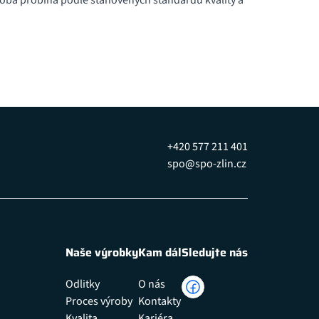
výroba probíhá podle stanovených standardů kvality a
+420 577 211 401
spo@spo-zlin.cz
Naše výrobky
Kam dál
Sledujte nás
Odlitky
O nás
Proces výroby
Kontakty
Kvalita
Kariéra