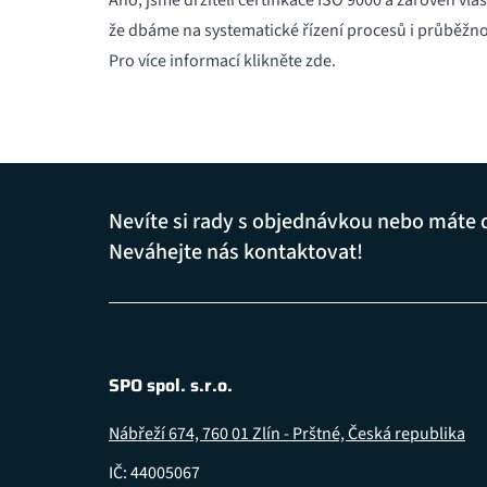
Ano, jsme držiteli certifikace ISO 9000 a zároveň vl
že dbáme na systematické řízení procesů i průběžno
Pro více informací
klikněte zde
.
Nevíte si rady s objednávkou nebo máte 
Neváhejte nás kontaktovat!
SPO spol. s.r.o.
Nábřeží 674, 760 01 Zlín - Prštné, Česká republika
IČ: 44005067