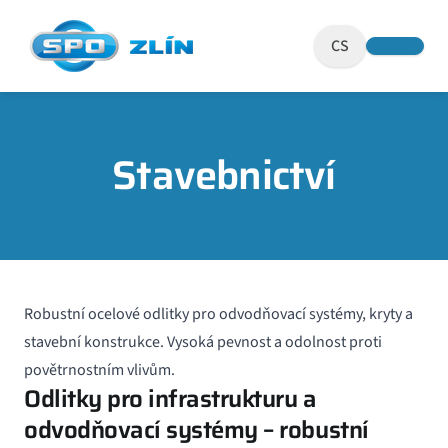
CS
Stavebnictví
Robustní ocelov
é
odlitky pro odvodňovací syst
é
my, kryty a
stavební konstrukce. Vysoká pevnost a odolnost proti
povětrnostním vlivům.
Odlitky pro infrastrukturu a
odvodňovací systémy – robustní